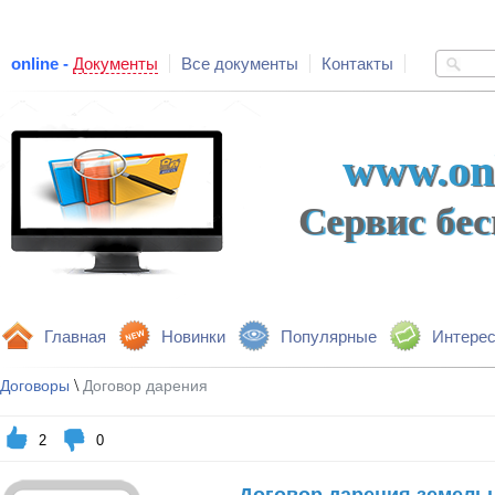
online -
Документы
Все документы
Контакты
www.onl
Сервис бе
Главная
Новинки
Популярные
Интере
\
Договоры
Договор дарения
2
0