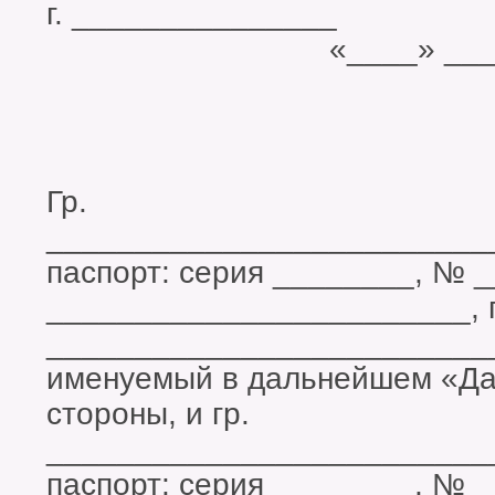
г. ______
«____» __________
Гр.
_________________________
паспорт: серия ________, № 
________________________, 
_________________________
именуемый в дальнейшем «Дар
стороны, и гр.
_________________________
паспорт: серия ________, № 