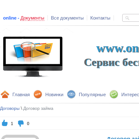
online -
Документы
Все документы
Контакты
www.onl
Сервис бе
Главная
Новинки
Популярные
Интере
\
Договоры
Договор займа
1
0