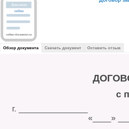
Договор за
Обзор документа
Скачать документ
Оставить отзыв
ДОГОВ
с про
г. ______
«____» __________