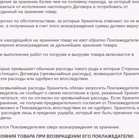
дения за хранение более чем на половину периода, за который он
азаться от исполнения настоящего Договора и потребовать от
сданный на хранение товар.
рочно по обстоятельствам, за которые Хранитель отвечает, он не 
е, а полученные в счет этого вознаграждения суммы должен верну
ия находящийся на хранении товар не взят обратно Поклажедателе
мерное вознаграждение за дальнейшее хранение товара.
и выполнение работ по погрузке и выгрузке товара включаются в
оторые превышают обычные расходы такого рода и которые Стороны
астоящего Договора (чрезвычайные расходы), возмещаются Хранит
эти расходы или одобрил их впоследствии.
чрезвычайные расходы Хранитель обязан запросить Поклажедателя
жедатель не сообщит о своем несогласии в срок, указанный Храни
считаться, что он согласен на чрезвычайные расходы. Если Хранит
ранение, не получив предварительного согласия от Поклажедателя
озможно и Поклажедатель впоследствии их не одобрил, Хранитель 
расходов лишь в пределах ущерба, который мог быть причинен то
едены.
ются Поклажедателем сверх вознаграждения за хранение.
СТОЯНИЯ ТОВАРА ПРИ ВОЗВРАЩЕНИИ ЕГО ПОКЛАЖЕДАТЕЛЮ