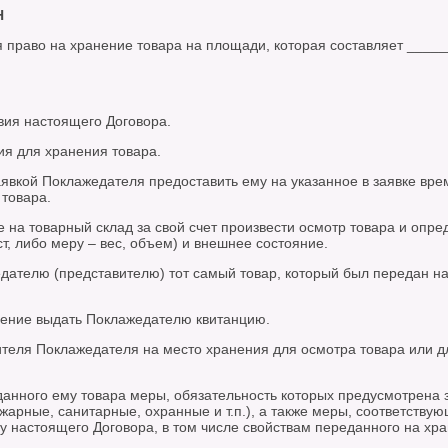
Н
 право на хранение товара на площади, которая составляет _____
вия настоящего Договора.
ия для хранения товара.
заявкой Поклажедателя предоставить ему на указанное в заявке вре
товара.
е на товарный склад за свой счет произвести осмотр товара и опре
т, либо меру – вес, объем) и внешнее состояние.
едателю (представителю) тот самый товар, который был передан н
анение выдать Поклажедателю квитанцию.
вителя Поклажедателя на место хранения для осмотра товара или д
данного ему товара меры, обязательность которых предусмотрена 
арные, санитарные, охранные и т.п.), а также меры, соответству
у настоящего Договора, в том числе свойствам переданного на хр