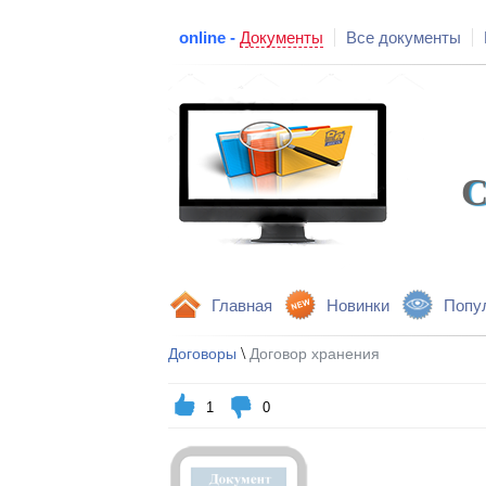
online -
Документы
Все документы
С
Главная
Новинки
Попу
\
Договоры
Договор хранения
1
0