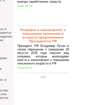
, о
вывода заработанных средств.
2018-09-14
ых и
Поправки в законопроект о
ывается
повышении пенсионного
ождение
возраста предложенные
ия:
Президентом РФ
Президент РФ Владимир Путин в
своем обращении к гражданам 29
августа 2018 года озвучил ряд
поправок, которые необходимо
цами
внести в законопроект о повышении
пенсионного возраста в РФ.
2018-09-02
и
Закрытие ИП в 2018 году.
а, а
Самостоятельное закрытие ИП.
Достаточно простая процедура,
которая, по сути, заключается в
естве,
подготовке ряда документов и
 или
совершении некоторых
яется
подготовительных процедур
(уплата налогов, сборов,