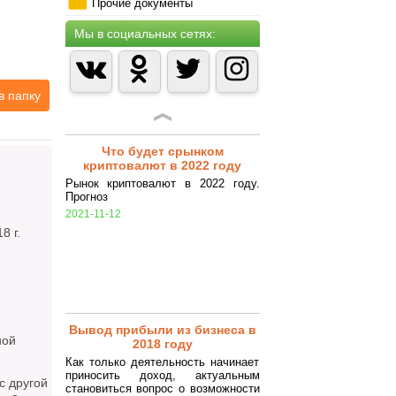
лицами (особенности
Прочие документы
заключения)
Гражданско-правовой договор -
Мы в социальных сетях:
соглашение сторон на выполнение
определенных работ или оказание
услуг, регулируемое нормами
Гражданского кодекса РФ.
в папку
2018-07-25
Что будет срынком
криптовалют в 2022 году
Рынок криптовалют в 2022 году.
Прогноз
2021-11-12
г.
Вывод прибыли из бизнеса в
ной
2018 году
Как только деятельность начинает
приносить доход, актуальным
 другой
становиться вопрос о возможности