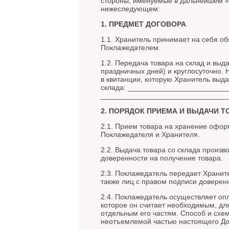
стороны, именуемые в дальнейшем «
нижеследующем:
1. ПРЕДМЕТ ДОГОВОРА
1.1. Хранитель принимает на себя об
Поклажедателем.
1.2. Передача товара на склад и выд
праздничных дней) и круглосуточно. 
в квитанции, которую Хранитель выд
склада: ________________________
_______________________________
2. ПОРЯДОК ПРИЕМА И ВЫДАЧИ Т
2.1. Прием товара на хранение офо
Поклажедателя и Хранителя.
2.2. Выдача товара со склада произ
доверенности на получение товара.
2.3. Поклажедатель передает Хранит
также лиц с правом подписи доверенн
2.4. Поклажедатель осуществляет опл
которое он считает необходимым, дл
отдельным его частям. Способ и схе
неотъемлемой частью настоящего До