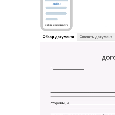
Обзор документа
Скачать документ
ДОГ
г. _____________
________________________________
________________________________
________________________________
стороны, и _____________________
________________________________
________________________________