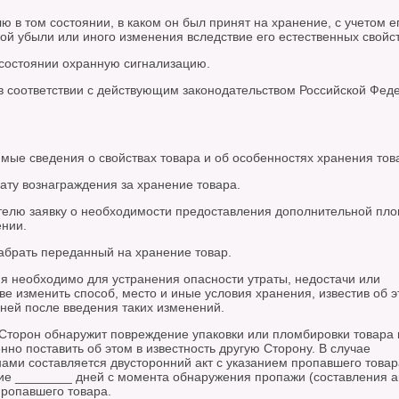
ю в том состоянии, в каком он был принят на хранение, с учетом е
ой убыли или иного изменения вследствие его естественных свойст
состоянии охранную сигнализацию.
 в соответствии с действующим законодательством Российской Фед
мые сведения о свойствах товара и об особенностях хранения тов
ату вознаграждения за хранение товара.
телю заявку о необходимости предоставления дополнительной пл
нии.
забрать переданный на хранение товар.
ия необходимо для устранения опасности утраты, недостачи или
е изменить способ, место и иные условия хранения, известив об 
ней после введения таких изменений.
з Сторон обнаружит повреждение упаковки или пломбировки товара 
но поставить об этом в известность другую Сторону. В случае
ами составляется двусторонний акт с указанием пропавшего товар
ние ________ дней с момента обнаружения пропажи (составления а
ропавшего товара.