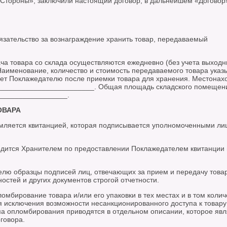
Стороны», заключили настоящий договор, в дальнейшем «Договор»
язательство за вознаграждение хранить товар, передаваемый
ача товара со склада осуществляются ежедневно (без учета выходн
Наименование, количество и стоимость передаваемого товара указ
ает Поклажедателю после приемки товара для хранения. Местонах
________________________. Общая площадь складского помещен
_________________.
ОВАРА
рмляется квитанцией, которая подписывается уполномоченными ли
водится Хранителем по предоставлении Поклажедателем квитанции 
елю образцы подписей лиц, отвечающих за прием и передачу товар
остей и других документов строгой отчетности.
омбирование товара и/или его упаковки в тех местах и в том колич
я исключения возможности несанкционированного доступа к товару
ма опломбирования приводятся в отдельном описании, которое явл
говора.