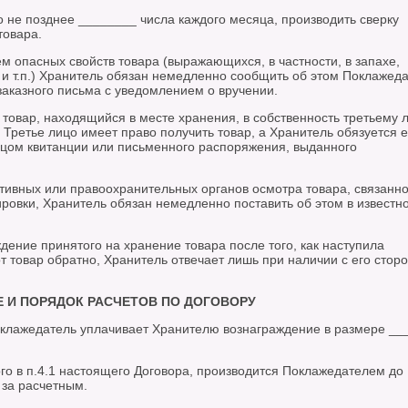
 не позднее ________ числа каждого месяца, производить сверку
товара.
м опасных свойств товара (выражающихся, в частности, в запахе,
 и т.п.) Хранитель обязан немедленно сообщить об этом Поклажед
аказного письма с уведомлением о вручении.
 товар, находящийся в месте хранения, в собственность третьему 
Третье лицо имеет право получить товар, а Хранитель обязуется е
цом квитанции или письменного распоряжения, выданного
тивных или правоохранительных органов осмотра товара, связанно
ровки, Хранитель обязан немедленно поставить об этом в известно
ждение принятого на хранение товара после того, как наступила
т товар обратно, Хранитель отвечает лишь при наличии с его стор
Е И ПОРЯДОК РАСЧЕТОВ ПО ДОГОВОРУ
Поклажедатель уплачивает Хранителю вознаграждение в размере __
ого в п.4.1 настоящего Договора, производится Поклажедателем до
за расчетным.