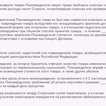
 возврате товара Поклажедателю имеют право требовать осмотра т
 этим расходы несет Сторона, потребовавшая осмотра или проверк
ранителем Поклажедателю товар не был ими совместно осмотрен и
и повреждении товара вследствие его ненадлежащего хранения до
менной форме при получении товара, а в отношении недостачи ил
 обнаружено при обычном способе принятия товара, - в течение _
сутствии заявления Поклажедателя считается, поскольку не доказа
оответствии с условиями настоящего Договора.
телю утратой, недостачей или повреждением товара, возмещаются
ующим законодательством Российской Федерации.
еждения, за которое Хранитель отвечает, качество товара изменило
ользован по первоначальному назначению, Поклажедатель вправе о
ля возмещения стоимости этого товара, а также других убытков.
елем срока уплаты вознаграждения, установленного п.4.2 настоящ
ить Поклажедателю требование об уплате неустойки в размере __
 за каждый день просрочки.
ору разрешаются между Сторонами путем переговоров, а в случае
ультатам переговоров передаются на рассмотрение Арбитражного