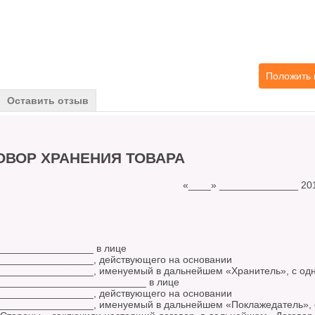
Положить 
Оставить отзыв
ОВОР ХРАНЕНИЯ ТОВАРА
__ «____» ______________ 2018 
________________ в лице
________________, действующего на основании
________________, именуемый в дальнейшем «Хранитель», с од
___________________________ в лице
________________, действующего на основании
________________, именуемый в дальнейшем «Поклажедатель», с