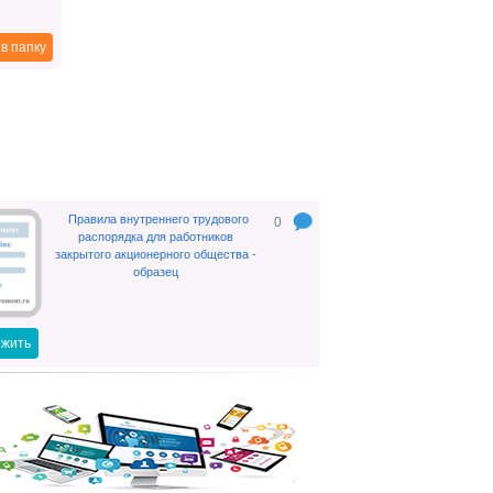
в папку
Вывод прибыли из бизнеса в
2018 году
Как только деятельность начинает
приносить доход, актуальным
становиться вопрос о возможности
вывода заработанных средств.
Правила внутреннего трудового
0
2018-09-14
распорядка для работников
закрытого акционерного общества -
образец
Поправки в законопроект о
жить
повышении пенсионного
возраста предложенные
Президентом РФ
Президент РФ Владимир Путин в
своем обращении к гражданам 29
августа 2018 года озвучил ряд
поправок, которые необходимо
внести в законопроект о повышении