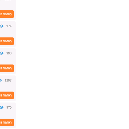
увольнение сотрудников и прочее).
2018-08-16
в папку
Вступление в наследство по
974
закону
Наследование по закону
применяется в случаях, когда
в папку
завещание отсутствует,
затрагивает только часть
наследственного имущества или
998
было признано в суде
недействительным.
2018-08-16
в папку
1297
Лицензия такси в 2018.
Правовые основы.
Лицензия такси – разрешение на
в папку
осуществление деятельности по
перевозке легковым транспортом,
выдается уполномоченным органом
970
исполнительной власти
соответствующего субъекта РФ, на
срок не менее 5 лет.
в папку
2018-08-09