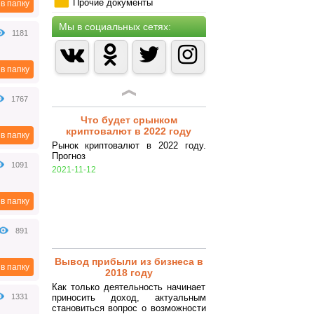
лицами (особенности
Прочие документы
в папку
заключения)
Гражданско-правовой договор -
Мы в социальных сетях:
1181
соглашение сторон на выполнение
определенных работ или оказание
услуг, регулируемое нормами
Гражданского кодекса РФ.
в папку
2018-07-25
1767
Что будет срынком
криптовалют в 2022 году
в папку
Рынок криптовалют в 2022 году.
Прогноз
1091
2021-11-12
в папку
891
Вывод прибыли из бизнеса в
в папку
2018 году
Как только деятельность начинает
1331
приносить доход, актуальным
становиться вопрос о возможности