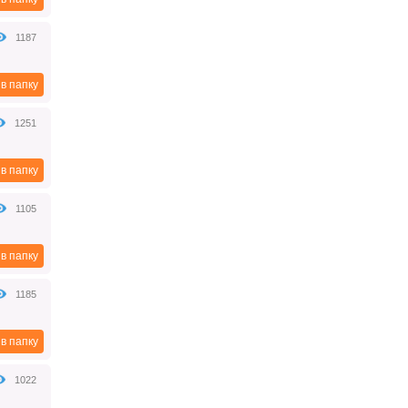
лица (пошаговая инструкция)
В июле 2015 года вступил в силу
1187
закон «О банкротстве физических
лиц» позволяющий обычным
гражданам становиться
банкротами. Ранее это могли
в папку
сделать лишь юридические лица и
индивидуальные предприниматели.
1251
2018-08-09
в папку
Зачем нужен акт приёма-
передачи автомобиля?
1105
При заключении договора купли-
продажи автомобиля договор не
единственный нужный вам
документ. Так же вы можете
в папку
придать данному договору особую
значимость, дополнив, его актом
приёма-передачи, но делать это не
1185
обязательно.
2018-07-29
в папку
Документы для регистрации
юридического лица
1022
(пошаговая инструкция)