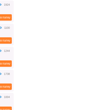
1924
Открытие (регистрация) ИП
пошаговая инструкция
в папку
Самостоятельная регистрация ИП.
Достаточно легкая процедура,
которая, по сути, заключается в
1100
подготовке нескольких простых
документов.
2018-08-09
в папку
1244
Способы приёма и
оформления сотрудника на
в папку
работу
Способ трудоустройства
1738
определяет порядок оформления
на работу, права и обязанности
сторон, ответственность, порядок
в папку
уплаты налогов и обязательных
взносов и многое другое.
2018-08-09
1004
Банкротство физического
в папку