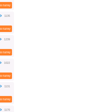
И так чтобы легально работать в
качестве юридического лица
в папку
(организации), нужно
зарегистрироваться в отделении
ФНС РФ по месту регистрации.
1135
2018-07-25
в папку
Гражданско-правовой
1239
договор с физическими
лицами (особенности
заключения)
в папку
Гражданско-правовой договор -
соглашение сторон на выполнение
определенных работ или оказание
1022
услуг, регулируемое нормами
Гражданского кодекса РФ.
2018-07-25
в папку
1131
Что будет срынком
криптовалют в 2022 году
Рынок криптовалют в 2022 году.
в папку
Прогноз
2021-11-12
1170