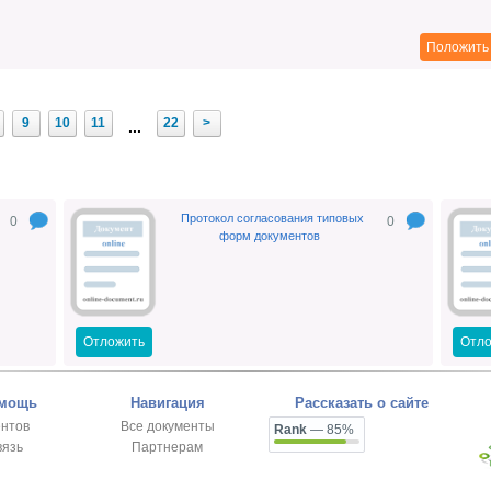
Положить 
9
10
11
22
>
...
Протокол согласования типовых
0
0
форм документов
Отложить
Отло
омощь
Навигация
Рассказать о сайте
ентов
Все документы
Rank
— 85%
вязь
Партнерам