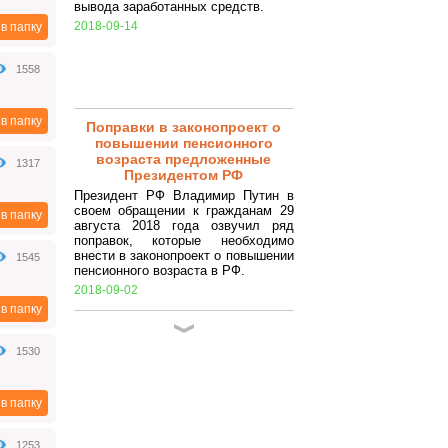
вывода заработанных средств.
2018-09-14
в папку
1558
в папку
Поправки в законопроект о
повышении пенсионного
возраста предложенные
1317
Президентом РФ
Президент РФ Владимир Путин в
своем обращении к гражданам 29
в папку
августа 2018 года озвучил ряд
поправок, которые необходимо
внести в законопроект о повышении
1545
пенсионного возраста в РФ.
2018-09-02
в папку
Закрытие ИП в 2018 году.
Самостоятельное закрытие ИП.
1530
Достаточно простая процедура,
которая, по сути, заключается в
подготовке ряда документов и
в папку
совершении некоторых
подготовительных процедур
(уплата налогов, сборов,
1253