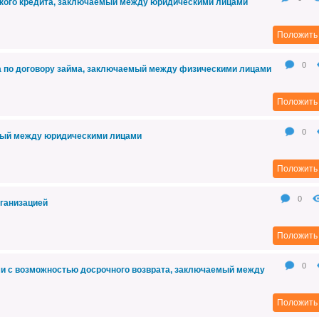
ского кредита, заключаемый между юридическими лицами
Положить 
0
а по договору займа, заключаемый между физическими лицами
Положить 
0
емый между юридическими лицами
Положить 
0
рганизацией
Положить 
0
ми с возможностью досрочного возврата, заключаемый между
Положить 