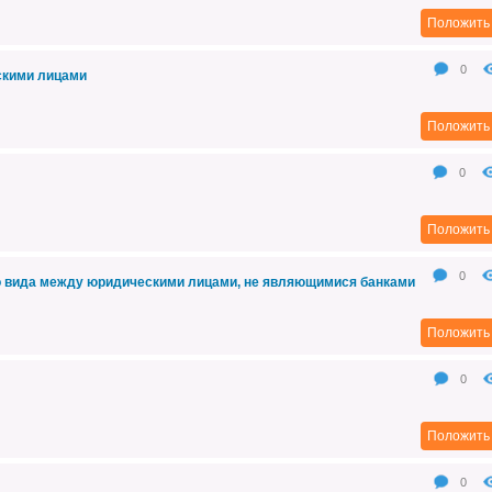
Положить 
0
скими лицами
Положить 
0
Положить 
0
о вида между юридическими лицами, не являющимися банками
Положить 
0
Положить 
0