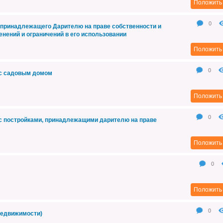
Положить 
0
 принадлежащего Дарителю на праве собственности и
енений и ограничений в его использовании
Положить 
0
 с садовым домом
Положить 
0
 с постройками, принадлежащими дарителю на праве
Положить 
0
Положить 
0
недвижимости)