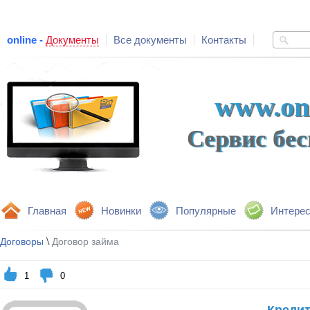
online -
Документы
Все документы
Контакты
www.onl
Сервис бе
Главная
Новинки
Популярные
Интере
\
Договоры
Договор займа
1
0