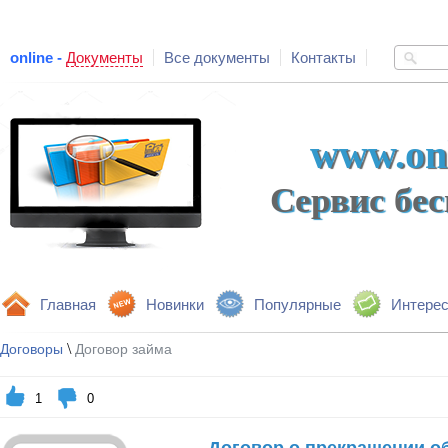
online -
Документы
Все документы
Контакты
www.onl
Сервис бе
Главная
Новинки
Популярные
Интере
\
Договоры
Договор займа
1
0