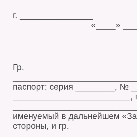
г. ______
«____» __________
Гр.
_________________________
паспорт: серия ________, № 
________________________, 
_________________________
именуемый в дальнейшем «За
стороны, и гр.
_________________________