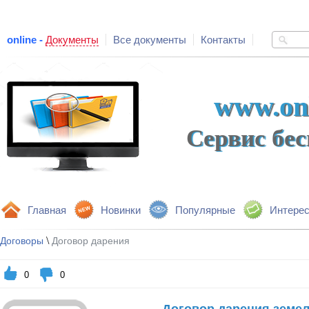
online -
Документы
Все документы
Контакты
www.onl
Сервис бе
Главная
Новинки
Популярные
Интере
\
Договоры
Договор дарения
0
0