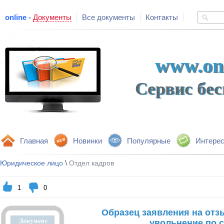
online -
Документы
Все документы
Контакты
www.onl
Сервис бе
Главная
Новинки
Популярные
Интере
\
Юридическое лицо
Отдел кадров
1
0
Образец заявления на отз
увольнение по 