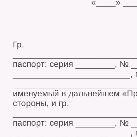
«____» __________
Гр.
_________________________
паспорт: серия ________, № 
________________________, 
_________________________
именуемый в дальнейшем «Пр
стороны, и гр.
_________________________
паспорт: серия ________, № 
________________________, 