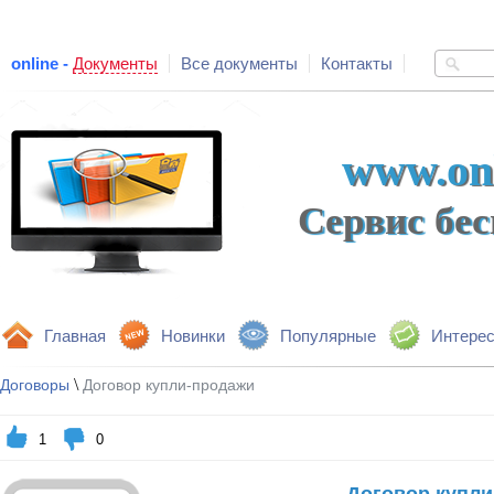
online -
Документы
Все документы
Контакты
www.onl
Сервис бе
Главная
Новинки
Популярные
Интере
\
Договоры
Договор купли-продажи
1
0