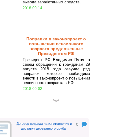
вывода заработанных средств.
2018-09-14
Поправки в законопроект о
повышении пенсионного
возраста предложенные
Президентом РФ
Президент РФ Владимир Путин в
своем обращении к гражданам 29
августа 2018 года озвучил ряд
поправок, которые необходимо
внести в законопроект о повышении
пенсионного возраста в РФ.
2018-09-02
Закрытие ИП в 2018 году.
Самостоятельное закрытие ИП.
Достаточно простая процедура,
которая, по сути, заключается в
подготовке ряда документов и
Договор подряда на изготовление и
0
совершении некоторых
доставку деревянного сруба
подготовительных процедур
(уплата налогов, сборов,