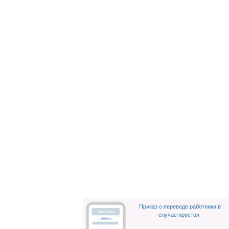
Приказ о переводе работника в
случае простоя