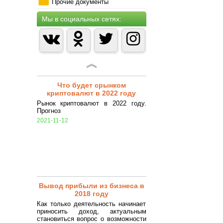
лицами (особенности
Прочие документы
заключения)
Гражданско-правовой договор -
Мы в социальных сетях:
соглашение сторон на выполнение
определенных работ или оказание
услуг, регулируемое нормами
Гражданского кодекса РФ.
2018-07-25
Что будет срынком
криптовалют в 2022 году
Рынок криптовалют в 2022 году.
Прогноз
2021-11-12
Вывод прибыли из бизнеса в
2018 году
Как только деятельность начинает
приносить доход, актуальным
становиться вопрос о возможности