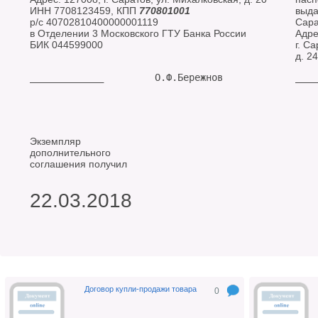
ИНН 7708123459, КПП
770801001
выда
р/с 40702810400000001119
Сара
в Отделении 3 Московского ГТУ Банка России
Адре
БИК 044599000
г. С
д. 24
_____________         О.Ф.Бережнов
____
Экземпляр
дополнительного
соглашения получил
22.03.2018
Договор купли-продажи товара
0