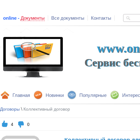
online -
Документы
Все документы
Контакты
www.onl
Сервис бе
Главная
Новинки
Популярные
Интере
\
Договоры
Коллективный договор
4
0