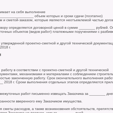
инимает на себя выполнение
_______________ объем которых и сроки сдачи (поэтапно)
 и сметой-заказом, которые являются неотъемлемой частью дого
говору определяется договорной ценой в сумме ________ рублей. О
точных объектов (видов работ) платежными поручениями с разбив
м утвержденной проектно-сметной и другой технической документа
018 г.
Н
 работу в соответствии с проектно-сметной и другой технической
трументами, механизмами и материалами с соблюдением строител
лностью законченную работу. Срок окончательного выполнения рабо
__ 2018 г. Сроки выполнения отдельных этапов определяются при
омежуточных работ письменно извещать Заказчика за ________ дне
ранности вверенного ему Заказчиком имущества.
я сметы расходов, а также возникновения обстоятельств, препятс
том Заказчика не позднее, чем за ________ дней.