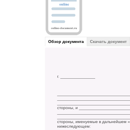
Обзор документа
Скачать документ
г. _____________
________________________________
________________________________
________________________________
стороны, и _____________________
________________________________
_________________________________
стороны, именуемые в дальнейшем «
нижеследующем: