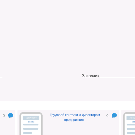
________ Заказчик ______________
Трудовой контракт с директором
0
0
предприятия