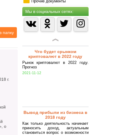
лицами (особенности
Прочие документы
заключения)
Гражданско-правовой договор -
Мы в социальных сетях:
соглашение сторон на выполнение
определенных работ или оказание
услуг, регулируемое нормами
Гражданского кодекса РФ.
в папку
2018-07-25
Что будет срынком
криптовалют в 2022 году
Рынок криптовалют в 2022 году.
Прогноз
2021-11-12
 г.
ной
Вывод прибыли из бизнеса в
2018 году
ой
Как только деятельность начинает
, о
приносить доход, актуальным
становиться вопрос о возможности