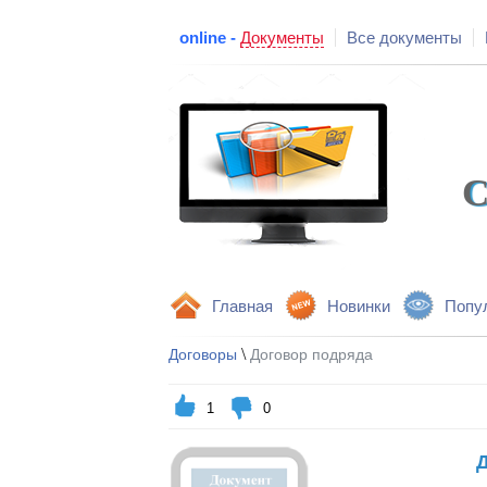
online -
Документы
Все документы
С
Главная
Новинки
Попу
\
Договоры
Договор подряда
1
0