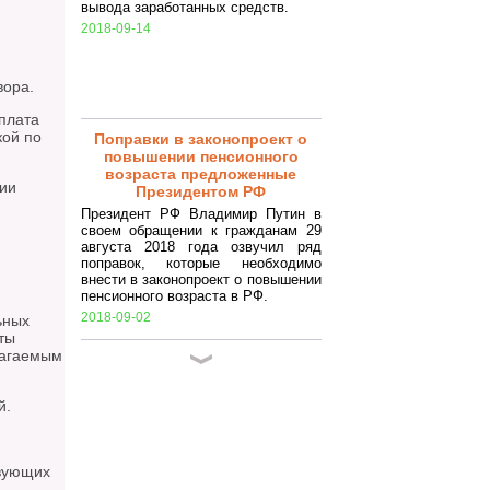
вывода заработанных средств.
2018-09-14
вора.
плата
кой по
Поправки в законопроект о
повышении пенсионного
возраста предложенные
ции
Президентом РФ
Президент РФ Владимир Путин в
своем обращении к гражданам 29
августа 2018 года озвучил ряд
поправок, которые необходимо
внести в законопроект о повышении
пенсионного возраста в РФ.
2018-09-02
ьных
ты
лагаемым
Закрытие ИП в 2018 году.
Самостоятельное закрытие ИП.
Достаточно простая процедура,
й.
которая, по сути, заключается в
подготовке ряда документов и
совершении некоторых
подготовительных процедур
твующих
(уплата налогов, сборов,