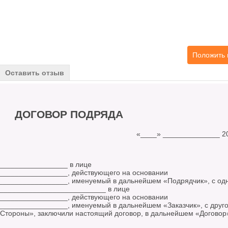
Положить 
Оставить отзыв
ДОГОВОР ПОДРЯДА
__ «____» ______________ 2018
________________ в лице
________________, действующего на основании
________________, именуемый в дальнейшем «Подрядчик», с од
___________________________ в лице
________________, действующего на основании
_______________, именуемый в дальнейшем «Заказчик», с друг
Стороны», заключили настоящий договор, в дальнейшем «Договор»