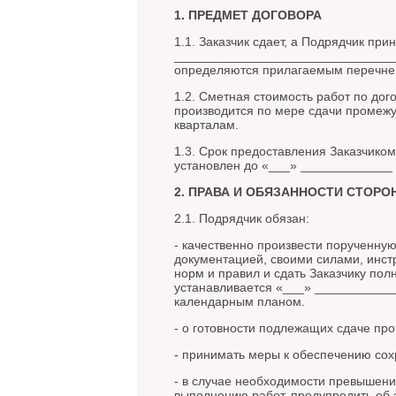
1. ПРЕДМЕТ ДОГОВОРА
1.1. Заказчик сдает, а Подрядчик пр
_________________________________
определяются прилагаемым перечнем
1.2. Сметная стоимость работ по до
производится по мере сдачи промежу
кварталам.
1.3. Срок предоставления Заказчико
установлен до «___» _____________ 2
2. ПРАВА И ОБЯЗАННОСТИ СТОРО
2.1. Подрядчик обязан:
- качественно произвести порученную
документацией, своими силами, инс
норм и правил и сдать Заказчику по
устанавливается «___» ___________
календарным планом.
- о готовности подлежащих сдаче пр
- принимать меры к обеспечению сох
- в случае необходимости превышени
выполнению работ, предупредить об э