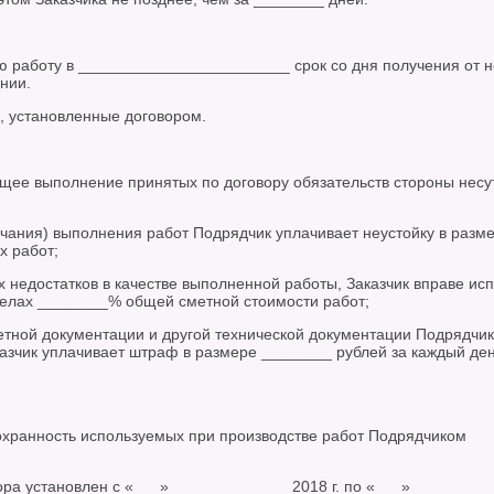
ю работу в ________________________ срок со дня получения от н
нии.
и, установленные договором.
щее выполнение принятых по договору обязательств стороны несу
нчания) выполнения работ Подрядчик уплачивает неустойку в разм
 работ;
 недостатков в качестве выполненной работы, Заказчик вправе ис
делах ________% общей сметной стоимости работ;
етной документации и другой технической документации Подрядчик
казчик уплачивает штраф в размере ________ рублей за каждый де
сохранность используемых при производстве работ Подрядчиком
ора установлен с «___» _____________ 2018 г. по «___» ________