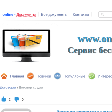
online -
Документы
Все документы
Контакты
www.onl
Сервис бе
Главная
Новинки
Популярные
Интере
\
Договоры
Договор ссуды
2
0