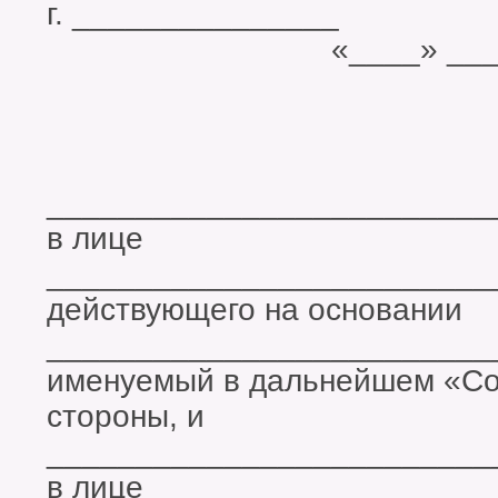
г. ______
«____» __________
_________________________
в лице
_________________________
действующего на основании
_________________________
именуемый в дальнейшем «Соб
стороны, и
_________________________
в лице