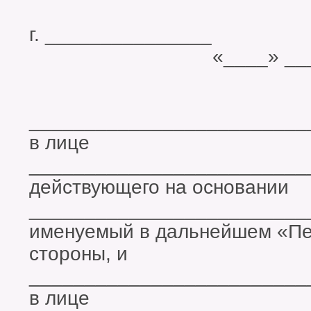
г. ______
«____» __________
_________________________
в лице
_________________________
действующего на основании
_________________________
именуемый в дальнейшем «Пер
стороны, и
_________________________
в лице