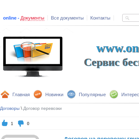
online -
Документы
Все документы
Контакты
www.onl
Сервис бе
Главная
Новинки
Популярные
Интере
\
Договоры
Договор перевозки
1
0