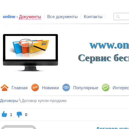
online -
Документы
Все документы
Контакты
www.onl
Сервис бе
Главная
Новинки
Популярные
Интере
\
Договоры
Договор купли-продажи
1
0