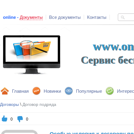
online -
Документы
Все документы
Контакты
www.onl
Сервис бе
Главная
Новинки
Популярные
Интере
\
Договоры
Договор подряда
0
0