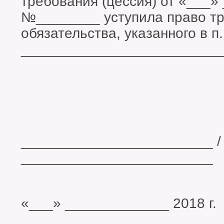
требования (цессия) от «___»
№________ уступила право т
обязательства, указанного в п
_________________________
________________________ /
________________________
«___» _____________ 2018 г.