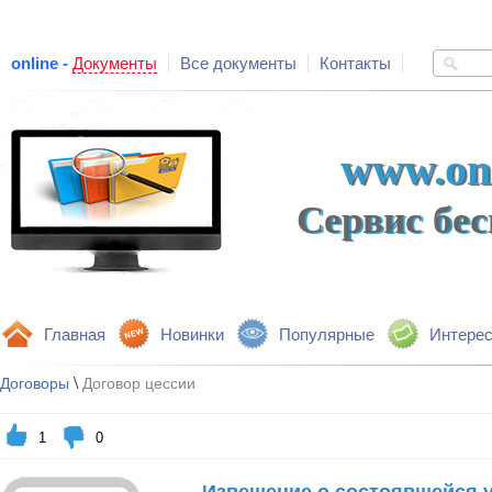
online -
Документы
Все документы
Контакты
www.onl
Сервис бе
Главная
Новинки
Популярные
Интере
\
Договоры
Договор цессии
1
0