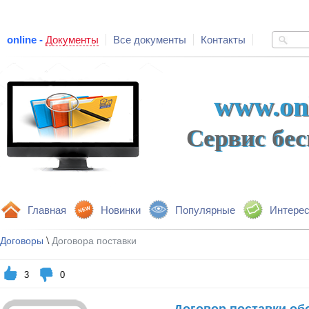
online -
Документы
Все документы
Контакты
www.onl
Сервис бе
Главная
Новинки
Популярные
Интере
\
Договоры
Договора поставки
3
0