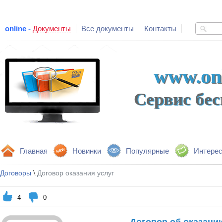
online -
Документы
Все документы
Контакты
www.onl
Сервис бе
Главная
Новинки
Популярные
Интере
\
Договоры
Договор оказания услуг
4
0